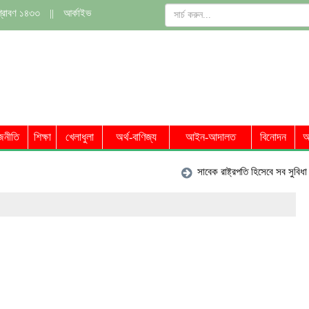
শ্রাবণ ১৪৩৩
||
আর্কাইভ
জনীতি
শিক্ষা
খেলাধুলা
অর্থ-বাণিজ্য
আইন-আদালত
বিনোদন
অ
সাবেক রাষ্ট্রপতি হিসেবে সব সুবিধা পাবেন