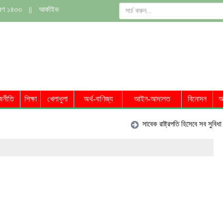
াবণ ১৪৩৩
||
আর্কাইভ
জনীতি
শিক্ষা
খেলাধুলা
অর্থ-বাণিজ্য
আইন-আদালত
বিনোদন
অ
সাবেক রাষ্ট্রপতি হিসেবে সব সুবিধা পাবেন