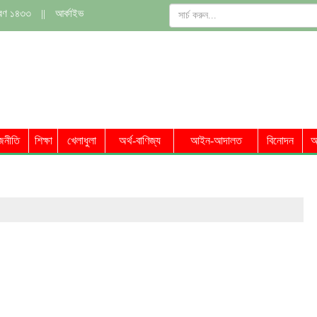
াবণ ১৪৩৩
||
আর্কাইভ
জনীতি
শিক্ষা
খেলাধুলা
অর্থ-বাণিজ্য
আইন-আদালত
বিনোদন
অ