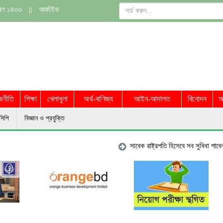
াবণ ১৪৩৩
||
আর্কাইভ
জনীতি
শিক্ষা
খেলাধুলা
অর্থ-বাণিজ্য
আইন-আদালত
বিনোদন
অ
সিপি
বিজ্ঞান ও প্রযুক্তি
সাবেক রাষ্ট্রপতি হিসেবে সব সুবিধা পাবেন মো. সাহ