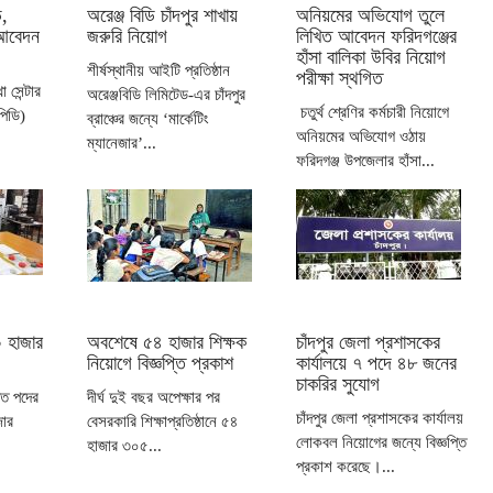
ি,
অরেঞ্জ বিডি চাঁদপুর শাখায়
অনিয়মের অভিযোগ তুলে
 আবেদন
জরুরি নিয়োগ
লিখিত আবেদন ফরিদগঞ্জের
হাঁসা বালিকা উবির নিয়োগ
শীর্ষস্থানীয় আইটি প্রতিষ্ঠান
পরীক্ষা স্থগিত
 সেন্টার
অরেঞ্জবিডি লিমিটেড-এর চাঁদপুর
চতুর্থ শ্রেণির কর্মচারী নিয়োগে
পিডি)
ব্রাঞ্চের জন্যে ‘মার্কেটিং
অনিয়মের অভিযোগ ওঠায়
ম্যানেজার’...
ফরিদগঞ্জ উপজেলার হাঁসা...
 হাজার
অবশেষে ৫৪ হাজার শিক্ষক
চাঁদপুর জেলা প্রশাসকের
নিয়োগে বিজ্ঞপ্তি প্রকাশ
কার্যালয়ে ৭ পদে ৪৮ জনের
চাকরির সুযোগ
িত পদের
দীর্ঘ দুই বছর অপেক্ষার পর
চাঁদপুর জেলা প্রশাসকের কার্যালয়
জার
বেসরকারি শিক্ষাপ্রতিষ্ঠানে ৫৪
লোকবল নিয়োগের জন্যে বিজ্ঞপ্তি
হাজার ৩০৫...
প্রকাশ করেছে।...