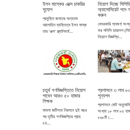
ইলন মাস্কের এক্সে চাকরির
নিয়োগ দিচ্ছে সিপিড
সুযোগ
অ্যাসোসিয়েট পদে
করুন
প্রযুক্তি জগতের অন্যতম
বেসরকারি গবেষণা সংস্থা
আলোচিত ব্যক্তিত্ব ইলন মাস্ক
ফর পলিসি ডায়ালগ (সি
তার 'এক্স' প্ল্যাটফর্মে...
নিয়োগ বিজ্ঞপ্তি...
চতুর্থ গণবিজ্ঞপ্তিতে নিয়োগ
প্রশাসনে ৩ লাখ ৮০
পাবেন আরও ৫০ হাজার
শূন্যপদ
শিক্ষক
প্রশাসনে মোট অনুমোদ
মামলা জটিলতা নিরসনে দুই বছর
সংখ্যা ১৮ লাখ ৮৫ হা
পর তৃতীয় গণবিজ্ঞপ্তির প্রায়
৮৬৮টি।...
৫৪...