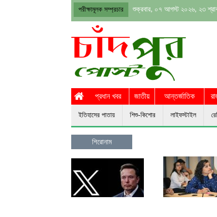
শুক্রবার, ০৭ আগস্ট ২০২৬, ২৩ শ্র
পরীক্ষামূলক সম্প্রচার
প্রধান খবর
জাতীয়
আন্তর্জাতিক
রা
ইতিহাসের পাতায়
শিশু-কিশোর
লাইফস্টাইল
রে
শিরোনাম