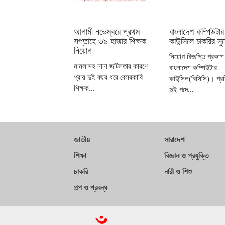
আগামী নভেম্বরে প্রথম
বাংলাদেশ কম্পিউটার
সপ্তাহে ৩৯ হাজার শিক্ষক
কাউন্সিলে চাকরির স
নিয়োগ
নিয়োগ বিজ্ঞপ্তি প্রকা
মামলাসহ নানা জটিলতার কারণে
বাংলাদেশ কম্পিউটার
প্রায় দুই বছর ধরে বেসরকারি
কাউন্সিল(বিসিসি)। প্রতি
শিক্ষক...
দুই পদে...
জাতীয়
সারাদেশ
শিক্ষা
বিজ্ঞান ও প্রযুক্তি
চাকরি
নারী ও শিশু
গল্প ও প্রবন্ধ